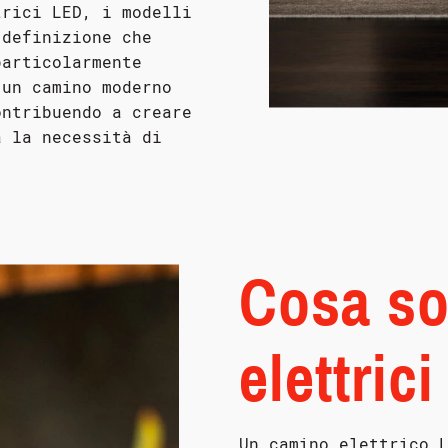
trici LED, i modelli
 definizione che
particolarmente
 un camino moderno
ontribuendo a creare
a la necessità di
Cosa so
elettric
Un camino elettrico 