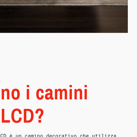
no i camini
i LCD?
LCD è un camino decorativo che utilizza