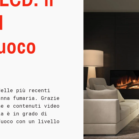
l
fuoco
delle più recenti
anna fumaria. Grazie
ne e contenuti video
ia è in grado di
fuoco con un livello