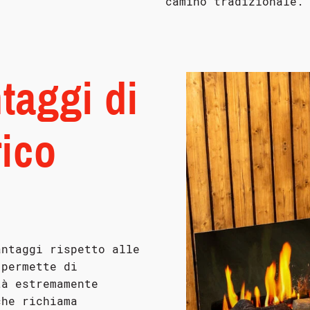
camino tradizionale.
taggi di
rico
antaggi rispetto alle
 permette di
tà estremamente
che richiama