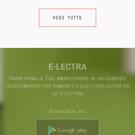
VEDI TUTTE
MY FIRES © APP
TRASFORMA IL TUO SMARTPHONE
IN UN COMODO
TELECOMANDO
PER CAMINETTI A GAS A FLUSSO
BILANCIATO
Disponibile su: