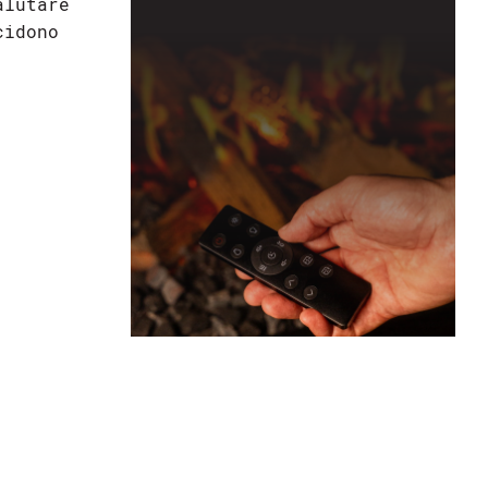
alutare
cidono