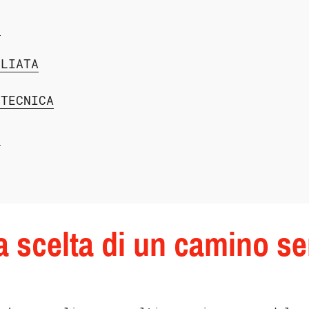
V
GLIATA
 TECNICA
E
lla scelta di un camino s