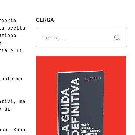
CERCA
ropria
la scelta
uzione
e
ria e li
rasforma
,
ntivi, ma
e ai
uso. Sono