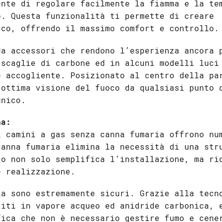
ente di regolare facilmente la fiamma e la te
o. Questa funzionalità ti permette di creare
cco, offrendo il massimo comfort e controllo.
da accessori che rendono l’esperienza ancora 
 scaglie di carbone ed in alcuni modelli luci
e accogliente. Posizionato al centro della pa
’ottima visione del fuoco da qualsiasi punto 
unico.
na:
i camini a gas senza canna fumaria offrono nu
canna fumaria elimina la necessità di una str
to non solo semplifica l’installazione, ma ri
e realizzazione.
ia sono estremamente sicuri. Grazie alla tecn
titi in vapore acqueo ed anidride carbonica, 
fica che non è necessario gestire fumo e cene