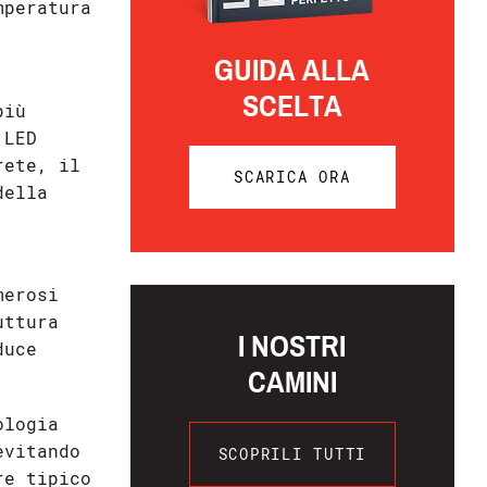
mperatura
GUIDA ALLA
SCELTA
più
 LED
rete, il
SCARICA ORA
della
merosi
uttura
I NOSTRI
duce
CAMINI
ologia
evitando
SCOPRILI TUTTI
re tipico