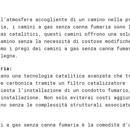
ll’atmosfera accogliente di un camino nella p
ria, i camini a gas senza canna fumaria sono 
gas catalitici, questi camini offrono una sol
camino senza la necessità di costose modifich
emo i pregi dei camini a gas senza canna fuma
 legna.
aria:
zano una tecnologia catalitica avanzata che t
de carbonica tramite un filtro catalizzatore
hiesta l’installazione di un condotto fumario
 installazione. Non solo eviterai costi aggiu
ino senza le complessità strutturali associat
ni a gas senza canna fumaria è la comodità d’